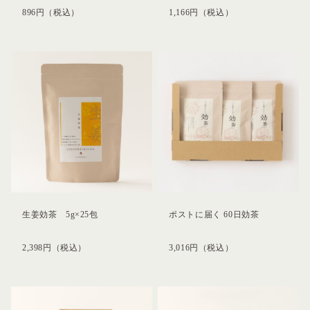
896
円
（税込）
1,166
円
（税込）
生姜効茶 5g×25包
ポストに届く 60日効茶
2,398
円
（税込）
3,016
円
（税込）