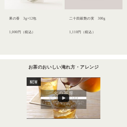
果の香 3g×12包
二十四穀艶の実 300g
1,000
円
（税込）
1,110
円
（税込）
お茶のおいしい淹れ方・アレンジ
NEW