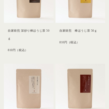
自家焙煎 深炒り棒ほうじ茶 50
自家焙煎 棒ほうじ茶 50ｇ
ｇ
810
円
（税込）
810
円
（税込）