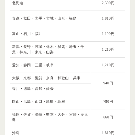
北海道
2,300円
青森・秋田・岩手・宮城・山形・福島
1,810円
富山・石川・福井
1,100円
新潟・長野・茨城・栃木・群馬・埼玉・千
1,210円
葉・神奈川・東京・山梨
愛知・静岡・三重・岐阜
1,210円
大阪・京都・滋賀・奈良・和歌山・兵庫
940円
香川・徳島・高知・愛媛
岡山・広島・山口・鳥取・島根
780円
福岡・佐賀・長崎・熊本・大分・宮崎・鹿児
660円
島
沖縄
1,810円